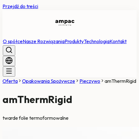
Przejdź do treści
O spółce
Nasze Rozwiązania
Produkty
Technologia
Kontakt
Oferta
Opakowania Spożywcze
Pieczywo
amThermRigid
amThermRigid
twarde folie termoformowalne