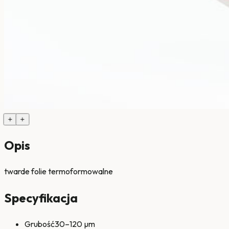
+
+
Opis
twarde folie termoformowalne
Specyfikacja
Grubość
30–120 µm