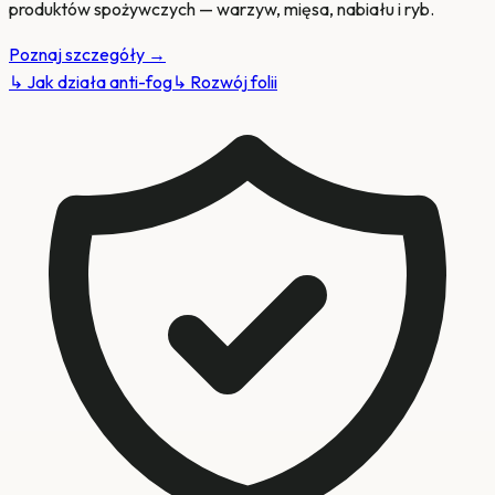
produktów spożywczych — warzyw, mięsa, nabiału i ryb.
Poznaj szczegóły
→
↳
Jak działa anti-fog
↳
Rozwój folii