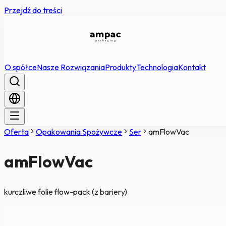
Przejdź do treści
O spółce
Nasze Rozwiązania
Produkty
Technologia
Kontakt
Oferta
Opakowania Spożywcze
Ser
amFlowVac
amFlowVac
kurczliwe folie flow-pack (z bariery)