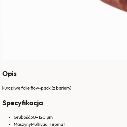
Opis
kurczliwe folie flow-pack (z bariery)
Specyfikacja
Grubość
30–120 µm
Maszyny
Multivac, Tiromat