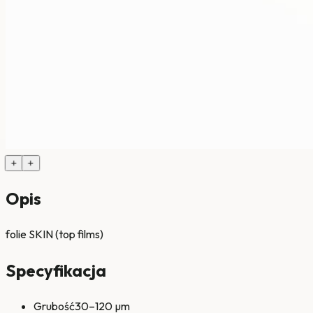
+
+
Opis
folie SKIN (top films)
Specyfikacja
Grubość
30–120 µm