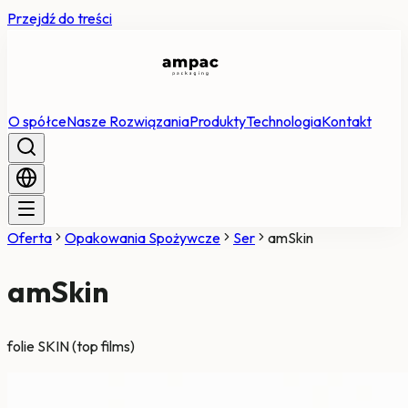
Przejdź do treści
O spółce
Nasze Rozwiązania
Produkty
Technologia
Kontakt
Oferta
Opakowania Spożywcze
Ser
amSkin
amSkin
folie SKIN (top films)