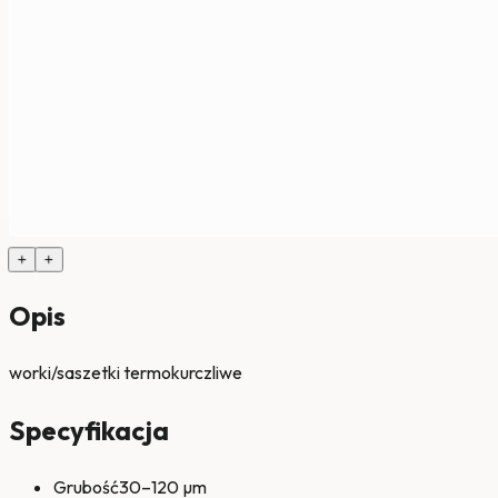
+
+
Opis
worki/saszetki termokurczliwe
Specyfikacja
Grubość
30–120 µm