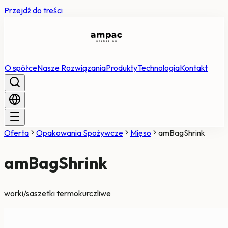
Przejdź do treści
O spółce
Nasze Rozwiązania
Produkty
Technologia
Kontakt
Oferta
Opakowania Spożywcze
Mięso
amBagShrink
amBagShrink
worki/saszetki termokurczliwe