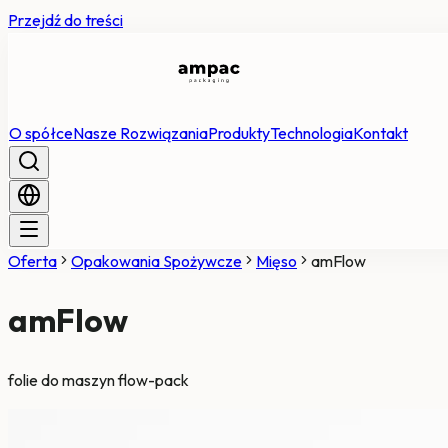
Przejdź do treści
O spółce
Nasze Rozwiązania
Produkty
Technologia
Kontakt
Oferta
Opakowania Spożywcze
Mięso
amFlow
amFlow
folie do maszyn flow-pack