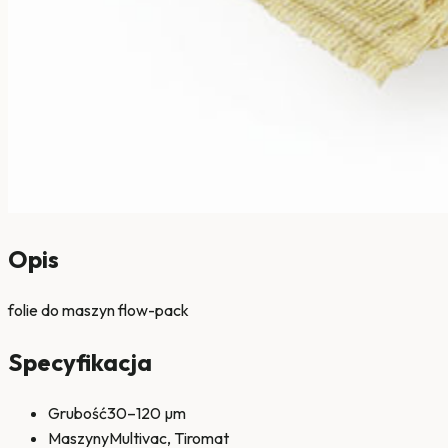
Opis
folie do maszyn flow-pack
Specyfikacja
Grubość
30–120 µm
Maszyny
Multivac, Tiromat