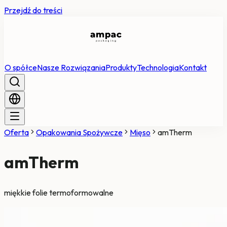
Przejdź do treści
O spółce
Nasze Rozwiązania
Produkty
Technologia
Kontakt
Oferta
Opakowania Spożywcze
Mięso
amTherm
amTherm
miękkie folie termoformowalne