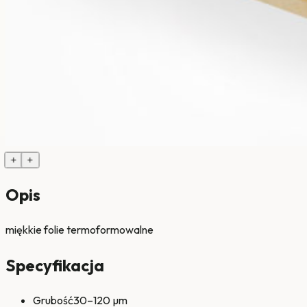
+
+
Opis
miękkie folie termoformowalne
Specyfikacja
Grubość
30–120 µm